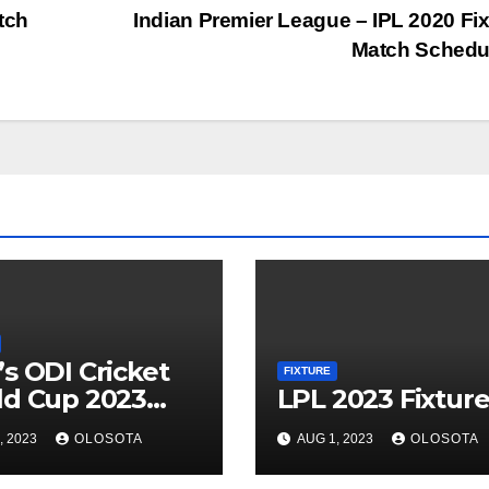
tch
Indian Premier League – IPL 2020 Fix
Match Schedu
s ODI Cricket
FIXTURE
d Cup 2023
LPL 2023 Fixtur
ure
, 2023
OLOSOTA
AUG 1, 2023
OLOSOTA