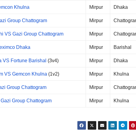
emcon Khulna
Mirpur
Dhaka
Gazi Group Chattogram
Mirpur
Chattogr
ahi VS Gazi Group Chattogram
Mirpur
Chattogr
Beximco Dhaka
Mirpur
Barishal
a VS Fortune Barishal
(3v4)
Mirpur
Dhaka
ram VS Gemcon Khulna
(1v2)
Mirpur
Khulna
zi Group Chattogram
Mirpur
Chattogr
 Gazi Group Chattogram
Mirpur
Khulna