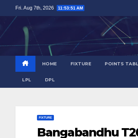
Skip
Fri. Aug 7th, 2026
11:53:52 AM
to
content
HOME
FIXTURE
POINTS TAB
LPL
DPL
FIXTURE
Bangabandhu T20