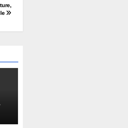
ture,
le
e