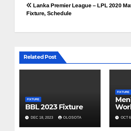
Post
Lanka Premier League – LPL 2020 Ma
Fixture, Schedule
navigation
Related Post
FIXTURE
Men’
FIXTURE
BBL 2023 Fixture
Worl
Fixt
DEC 18, 2023
OLOSOTA
OCT 6