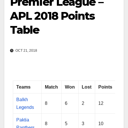
Premier League –
APL 2018 Points
Table
OCT 21, 2018
Teams
Match
Won
Lost
Points
NR
Balkh
8
6
2
12
+0.
Legends
Paktia
8
5
3
10
+0.
Panthers