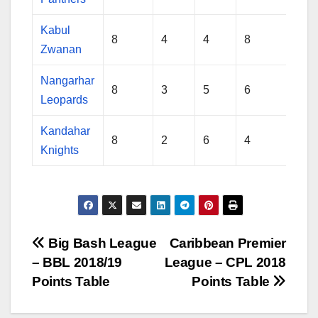
Kabul
8
4
4
8
-0.0
Zwanan
Nangarhar
8
3
5
6
-0.5
Leopards
Kandahar
8
2
6
4
-0.2
Knights
Post
Big Bash League
Caribbean Premier
– BBL 2018/19
League – CPL 2018
navigation
Points Table
Points Table