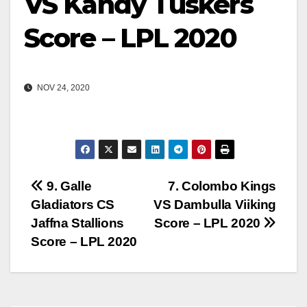
VS Kandy Tuskers
Score – LPL 2020
NOV 24, 2020
Post
9. Galle
7. Colombo Kings
Gladiators CS
VS Dambulla Viiking
navigation
Jaffna Stallions
Score – LPL 2020
Score – LPL 2020