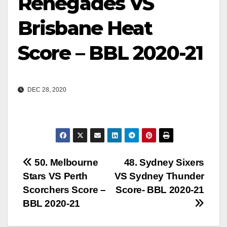
Renegades VS
Brisbane Heat
Score – BBL 2020-21
DEC 28, 2020
Post
50. Melbourne
48. Sydney Sixers
Stars VS Perth
VS Sydney Thunder
navigation
Scorchers Score –
Score- BBL 2020-21
BBL 2020-21