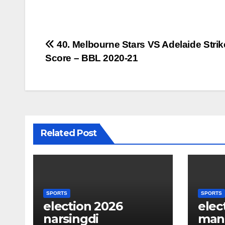
Post
40. Melbourne Stars VS Adelaide Strik
Score – BBL 2020-21
navigation
Related Post
SPORTS
SPORTS
election 2026
elec
narsingdi
man