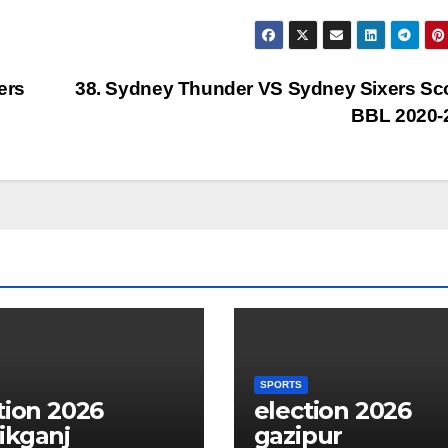
ers
38. Sydney Thunder VS Sydney Sixers Sc
BBL 2020-
SPORTS
tion 2026
election 2026
ikganj
gazipur