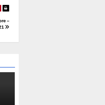
ore –
21