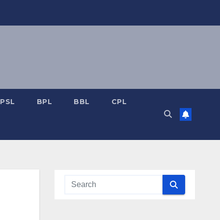
PSL
BPL
BBL
CPL