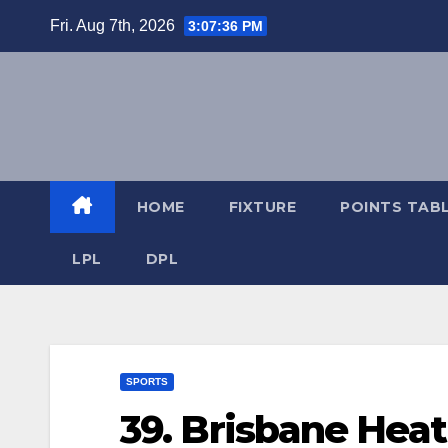
Skip
Fri. Aug 7th, 2026
3:07:36 PM
to
content
HOME
FIXTURE
POINTS TAB
LPL
DPL
SPORTS
39. Brisbane Hea