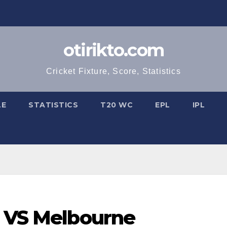
otirikto.com
Cricket Fixture, Score, Statistics
LE
STATISTICS
T20 WC
EPL
IPL
t VS Melbourne