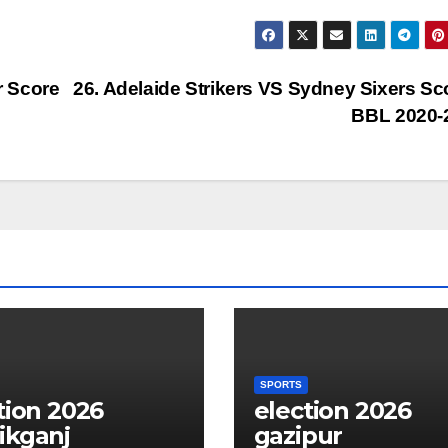
r Score
26. Adelaide Strikers VS Sydney Sixers Sc
BBL 2020-
SPORTS
tion 2026
election 2026
ikganj
gazipur