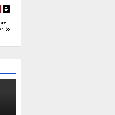
ore –
21