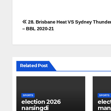
Post
28. Brisbane Heat VS Sydney Thunde
– BBL 2020-21
navigation
Related Post
SPORTS
SPORTS
election 2026
elec
narsingdi
man