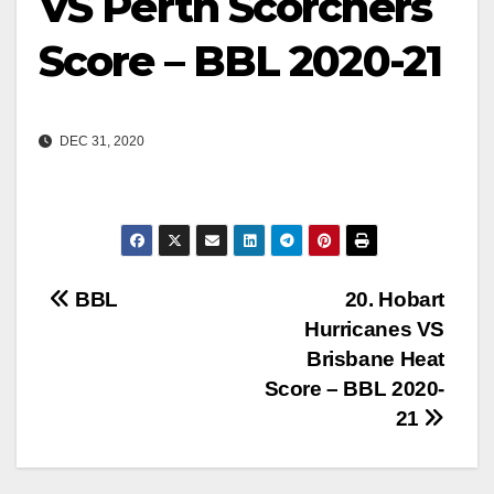
VS Perth Scorchers
Score – BBL 2020-21
DEC 31, 2020
Post
BBL
20. Hobart
Hurricanes VS
navigation
Brisbane Heat
Score – BBL 2020-
21