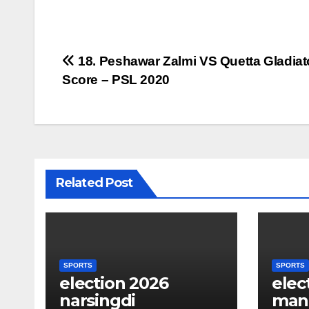
Post
18. Peshawar Zalmi VS Quetta Gladiat
Score – PSL 2020
navigation
Related Post
SPORTS
SPORTS
election 2026
elec
narsingdi
man