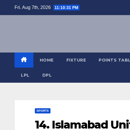
Skip
Fri. Aug 7th, 2026
11:10:31 PM
to
content
HOME
FIXTURE
POINTS TAB
LPL
DPL
SPORTS
14. Islamabad Uni