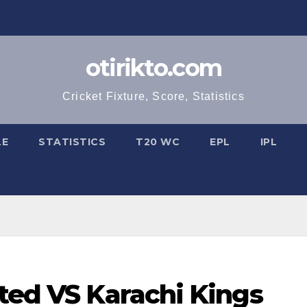
otirikto.com
Cricket Fixture, Score, Statistics
LE
STATISTICS
T20 WC
EPL
IPL
ted VS Karachi Kings