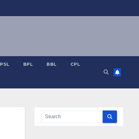
PSL
BPL
BBL
CPL