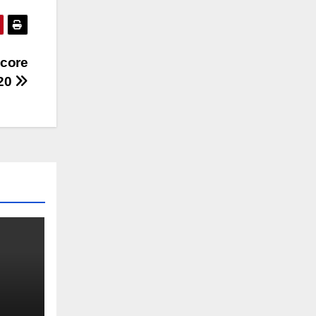
Score
020