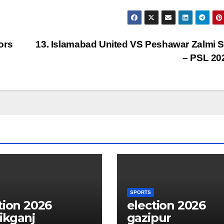
ors
13. Islamabad United VS Peshawar Zalmi 
– PSL 2
SPORTS
tion 2026
election 2026
ikganj
gazipur